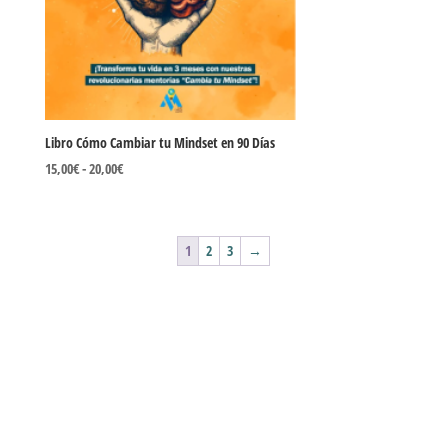
Libro Cómo Cambiar tu Mindset en 90 Días
Rango
15,00
€
-
20,00
€
de
precios:
desde
1
2
3
→
15,00€
hasta
20,00€