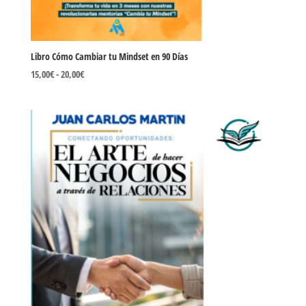
Libro Cómo Cambiar tu Mindset en 90 Días
Rango
15,00
€
-
20,00
€
de
precios:
desde
15,00€
hasta
20,00€